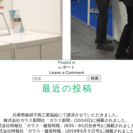
Posted in
レポート
on
Leave a Comment
検
[高
索:
性
最近の投稿
能]
建
材
EXPO
に
出
兵庫県板硝子商工業協組にて講演させていただきました。
展
株式会社ガラス新聞社「ガラス新聞」(10/14日)に掲載されました。
致
式会社時報社「ガラス・建装時報」(8/25・9/1日合併号)に掲載されまし
し
式会社時報社「ガラス・建装時報」(2019年6月５日号)に掲載されまし