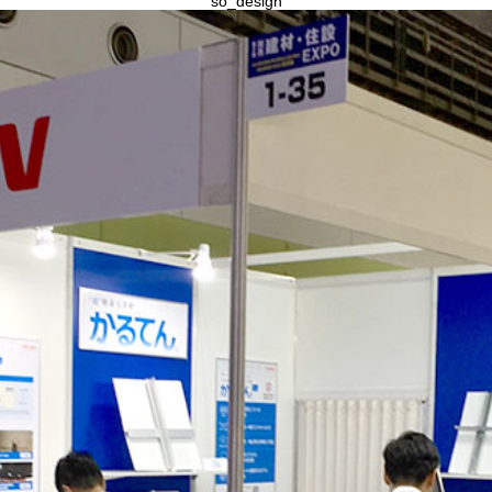
so_design
報
社
「ガ
ラ
ス・
建
装
時
報」
(2018
年
10
月
7
日
号)
に
掲
載
さ
れ
ま
し
た。