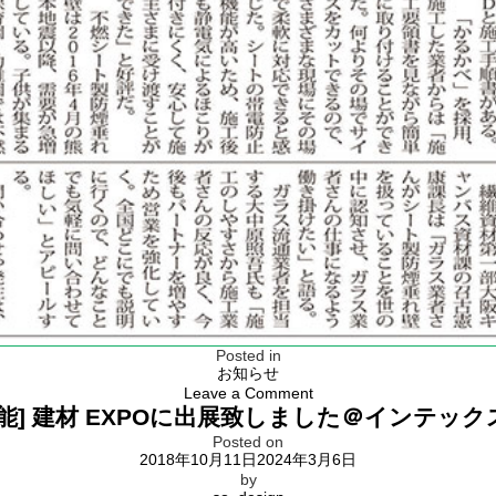
Posted in
お知らせ
on
Leave a Comment
株
性能] 建材 EXPOに出展致しました＠インテック
式
Posted on
会
2018年10月11日
2024年3月6日
社
by
時